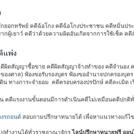
า
ียักยอกทรัพย์ คดีฉ้อโกง คดีฉ้อโกงประชาชน คดีหมิ่น
ู้เยาว์ คดีว่าด้วยความผิดอันเกิดจากการใช้เช็ค คดีล
ดีแพ่ง
ีผิดสัญญาซื้อขาย คดีผิดสัญญาจ้างทำของ คดีจำนอง คดีล
องศาล) ฟ้องขอรับรองบุตร ฟ้องขออำนาจปกครองบุตร ฟ้อ
ที่ดิน ทางภาระจำยอม คดีครอบครองปรปักษ์ คดีละเมิด 
ีแรงงานขั้นตอนมีการดำเนินคดีไม่เหมือนคดีปกติทั่ว
่องรถยนต์
สอบถามปรึกษาทนายได้ เพื่อหาแนวทางแก้ไข
รถไปทำงานได้ทั่วราชอาณาจักร
ไลน์ปรึกษาทนายฟรี ออน