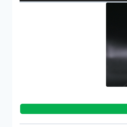
ว
เ
ล่
น
ไ
ฟ
ล์
เ
สี
ย
ง