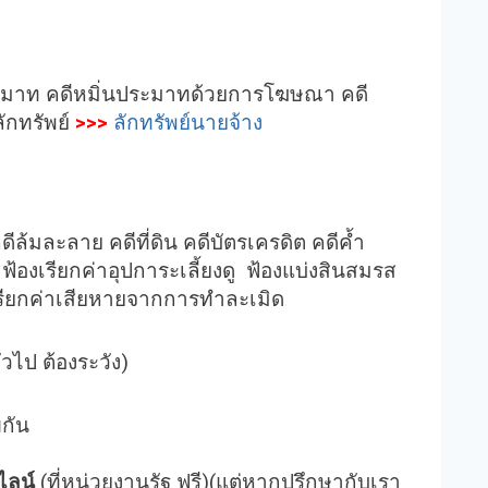
ห
รื
อ
ประมาท คดีหมิ่นประมาทด้วยการโฆษณา คดี
ล
ักทรัพย์
>>>
ลักทรัพย์นายจ้าง
ด
ร
ะ
ดั
้มละลาย คดีที่ดิน คดีบัตรเครดิต คดีค้ำ
บ
งเรียกค่าอุปการะเลี้ยงดู ฟ้องแบ่งสินสมรส
เ
เรียกค่าเสียหายจากการทำละเมิด
สี
ย
ไป ต้องระวัง)
ง
กัน
ไลน์
(ที่หน่วยงานรัฐ ฟรี)(แต่หากปรึกษากับเรา