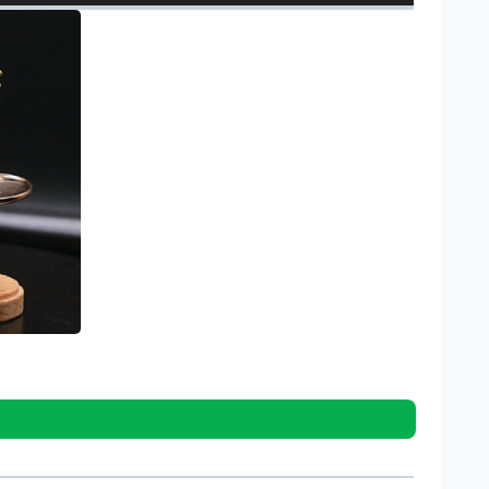
ช้
ปุ่
ม
ลู
ก
ศ
ร
ขึ้
น
/
ล
ง
เ
พื่
อ
เ
พิ่
ม