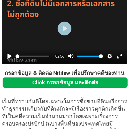
P
l
a
02:56
y
P
M
S
E
l
u
e
n
กรอกข้อมูล & ติดต่อ Nitilaw เพื่อปรึกษาคดีของท่าน
a
t
t
t
Click กรอกข้อมูล และติดต่อ
y
e
t
e
i
r
เป็นที่ทราบกันดีโดยเฉพาะในการซื้อขายที่ดินหรือการ
ทำธุรกรรมเกี่ยวกับที่ดินมักจะมีเรื่องราวตุกติกเกิดขึ้น
n
f
ที่เป็นคดีความเป็นจำนวนมากโดยเฉพาะเรื่องการ
g
u
ครอบครองปรปักษ์ในบางพื้นที่ของประเทศไทยมี
s
l