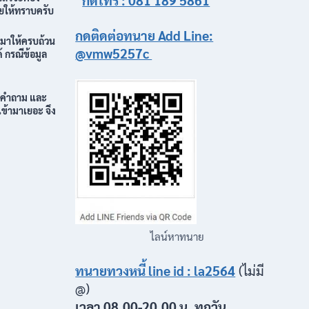
กดโทร : 081 189 5861
ายให้ทราบครับ
กดติดต่อ
ทนาย Add Line:
ๆมาให้ครบถ้วน
@vmw5257c
 กรณีข้อมูล
กคำถาม และ
เข้ามาเยอะ จึง
ไลน์หาทนาย
ทนายทวงหนี้ line id : la2564
(ไม่มี
@)
เวลา 08.00-20.00 น. ทุกวัน