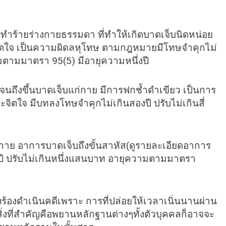
้ายร่างกายธรรมดา ที่ทำให้เกิดบาดเจ็บนิดหน่อย
งจิตใจ เป็นความผิดลหุโทษ ตามกฎหมายมีโทษจำคุกไม่
วามตามมาตรา 95(5) มีอายุความหนึ่งปี
ึงขึ้นบาดเจ็บแก่กาย มีการฟกช้ำดำเขียว เป็นการ
ะจิตใจ มีบทลงโทษจำคุกไม่เกินสองปี ปรับไม่เกินสี่
ย อาการบาดเจ็บถึงขั้นสาหัส(ดูรายละเอียดอาการ
ี ปรับไม่เกินหนึ่งแสนบาท อายุความตามมาตรา
งร้องดำเนินคดีเพราะ การที่ปล่อยให้เวลาเนิ่นนานผ่าน
่งที่สำคัญคือพยานหลักฐานต่างๆทั้งตัวบุคคลก็อาจจะ